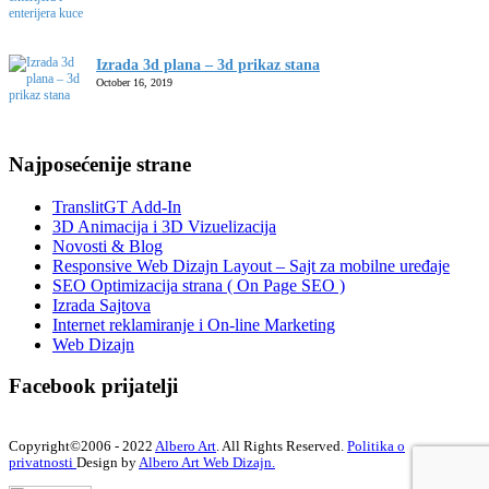
Izrada 3d plana – 3d prikaz stana
October 16, 2019
Najposećenije strane
TranslitGT Add-In
3D Animacija i 3D Vizuelizacija
Novosti & Blog
Responsive Web Dizajn Layout – Sajt za mobilne uređaje
SEO Optimizacija strana ( On Page SEO )
Izrada Sajtova
Internet reklamiranje i On-line Marketing
Web Dizajn
Facebook prijatelji
Copyright©2006 - 2022
Albero Art
. All Rights Reserved.
Politika o
privatnosti
Design by
Albero Art Web Dizajn.