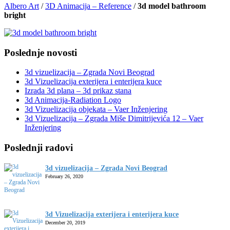
Albero Art
/
3D Animacija – Reference
/
3d model bathroom
bright
Poslednje novosti
3d vizuelizacija – Zgrada Novi Beograd
3d Vizuelizacija exterijera i enterijera kuce
Izrada 3d plana – 3d prikaz stana
3d Animacija-Radiation Logo
3d Vizuelizacija objekata – Vaer Inženjering
3d Vizuelizacija – Zgrada Miše Dimitrijevića 12 – Vaer
Inženjering
Poslednji radovi
3d vizuelizacija – Zgrada Novi Beograd
February 26, 2020
3d Vizuelizacija exterijera i enterijera kuce
December 20, 2019