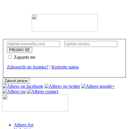
KORISNIČKI NALOG
Zapamti me
Zaboravili ste lozinku?
|
Kreirajte nalog
Zatvori prozor
Albero Art