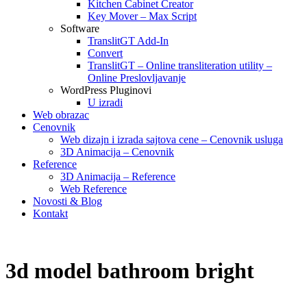
Kitchen Cabinet Creator
Key Mover – Max Script
Software
TranslitGT Add-In
Convert
TranslitGT – Online transliteration utility –
Online Preslovljavanje
WordPress Pluginovi
U izradi
Web obrazac
Cenovnik
Web dizajn i izrada sajtova cene – Cenovnik usluga
3D Animacija – Cenovnik
Reference
3D Animacija – Reference
Web Reference
Novosti & Blog
Kontakt
3d model bathroom bright