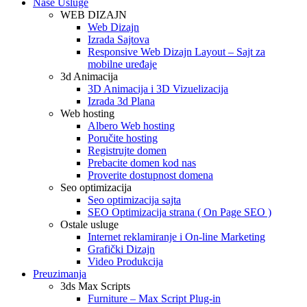
Naše Usluge
WEB DIZAJN
Web Dizajn
Izrada Sajtova
Responsive Web Dizajn Layout – Sajt za
mobilne uređaje
3d Animacija
3D Animacija i 3D Vizuelizacija
Izrada 3d Plana
Web hosting
Albero Web hosting
Poručite hosting
Registrujte domen
Prebacite domen kod nas
Proverite dostupnost domena
Seo optimizacija
Seo optimizacija sajta
SEO Optimizacija strana ( On Page SEO )
Ostale usluge
Internet reklamiranje i On-line Marketing
Grafički Dizajn
Video Produkcija
Preuzimanja
3ds Max Scripts
Furniture – Max Script Plug-in