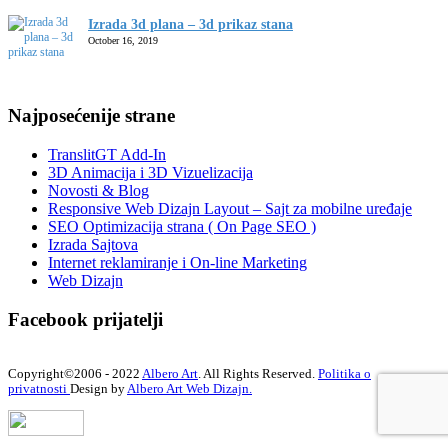
Izrada 3d plana – 3d prikaz stana
October 16, 2019
Najposećenije strane
TranslitGT Add-In
3D Animacija i 3D Vizuelizacija
Novosti & Blog
Responsive Web Dizajn Layout – Sajt za mobilne uređaje
SEO Optimizacija strana ( On Page SEO )
Izrada Sajtova
Internet reklamiranje i On-line Marketing
Web Dizajn
Facebook prijatelji
Copyright©2006 - 2022
Albero Art
. All Rights Reserved.
Politika o
privatnosti
Design by
Albero Art Web Dizajn.