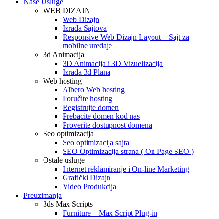
Naše Usluge
WEB DIZAJN
Web Dizajn
Izrada Sajtova
Responsive Web Dizajn Layout – Sajt za
mobilne uređaje
3d Animacija
3D Animacija i 3D Vizuelizacija
Izrada 3d Plana
Web hosting
Albero Web hosting
Poručite hosting
Registrujte domen
Prebacite domen kod nas
Proverite dostupnost domena
Seo optimizacija
Seo optimizacija sajta
SEO Optimizacija strana ( On Page SEO )
Ostale usluge
Internet reklamiranje i On-line Marketing
Grafički Dizajn
Video Produkcija
Preuzimanja
3ds Max Scripts
Furniture – Max Script Plug-in