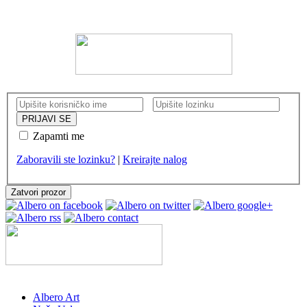
KORISNIČKI NALOG
Zapamti me
Zaboravili ste lozinku?
|
Kreirajte nalog
Zatvori prozor
Albero Art