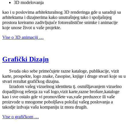
3D modelovanja
kao i u poslovima arhitekturalnog 3D renderinga gde u saradnji sa
arhitektama i dizajnerima kako unutrašnjeg tako i spoljašnjeg
prostora kreiramo zadivljujuće fotorealistične snimke i animacije
koje unose život u vaše projekte.
Vise o 3D animaciji …
Grafički Dizajn
Svuda oko sebe primećujete razne kataloge, publikacije, vizit
karte, prospekte, logo znake, časopise, knjige i druge stvari koje su u
stvari rezultat grafičkog dizajna.
Izradom vašeg vizuelnog identiteta tj. osmišljavanjem vizuelno
dopadljivog rešenja za vaš logo,vizit karte,razne brošure,kataloge
kao i sve ostalo gde vi promovišete vas,vaše preduzece ili vaše
proizvode u mnogome poboljšava položaj vašeg poslovanja a
takodje izdvaja vašu kompaniju iz mora drugih.
Vise o grafičkom …