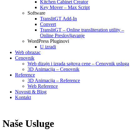
Kitchen Cabinet Creator
Key Mover – Max Script
Software
TranslitGT Add-In
Convert
TranslitGT – Online transliteration utility –
Online Preslovljavanje
WordPress Pluginovi
U izradi
Web obrazac
Cenovnik
Web dizajn i izrada sajtova cene – Cenovnik usluga
3D Animacija – Cenovnik
Reference
3D Animacija – Reference
Web Reference
Novosti & Blog
Kontakt
Naše Usluge