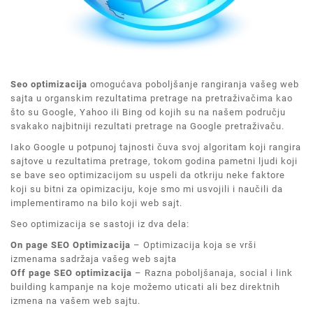
Seo optimizacija
omogućava poboljšanje rangiranja vašeg web
sajta u organskim rezultatima pretrage na pretraživačima kao
što su Google, Yahoo ili Bing od kojih su na našem području
svakako najbitniji rezultati pretrage na Google pretraživaču.
Iako Google u potpunoj tajnosti čuva svoj algoritam koji rangira
sajtove u rezultatima pretrage, tokom godina pametni ljudi koji
se bave seo optimizacijom su uspeli da otkriju neke faktore
koji su bitni za opimizaciju, koje smo mi usvojili i naučili da
implementiramo na bilo koji web sajt.
Seo optimizacija se sastoji iz dva dela:
On page SEO Optimizacija
– Optimizacija koja se vrši
izmenama sadržaja vašeg web sajta
Off page SEO optimizacija
– Razna poboljšanaja, social i link
building kampanje na koje možemo uticati ali bez direktnih
izmena na vašem web sajtu.