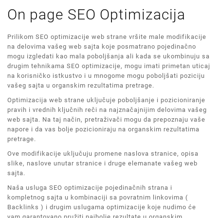
On page SEO Optimizacija
Prilikom SEO optimizacije web strane vršite male modifikacije
na delovima vašeg web sajta koje posmatrano pojedinačno
mogu izgledati kao mala poboljšanja ali kada se ukombinuju sa
drugim tehnikama SEO optimizacije, mogu imati primetan uticaj
na korisničko istkustvo i u mnogome mogu poboljšati poziciju
vašeg sajta u organskim rezultatima pretrage.
Optimizacija web strane uključuje poboljšanje i pozicioniranje
pravih i vrednih ključnih reči na najznačajnijim delovima vašeg
web sajta. Na taj način, pretraživači mogu da prepoznaju vaše
napore i da vas bolje pozicioniraju na organskim rezultatima
pretrage.
Ove modifikacije uključuju promene naslova stranice, opisa
slike, naslove unutar stranice i druge elemanate vašeg web
sajta.
Naša usluga SEO optimizacije pojedinačnih strana i
kompletnog sajta u kombinaciji sa povratnim linkovima (
Backlinks ) i drugim uslugama optimizacije koje nudimo će
vam garantovano pružiti najbolje rezultate u organskim