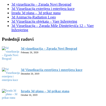
3d vizuelizacija – Zgrada Novi Beograd
3d Vizuelizacija exterijera i enterijera kuce
Izrada 3d plana – 3d prikaz stana
3d Animacija-Radiation Logo
3d Vizuelizacija objekata – Vaer Inženjering
3d Vizuelizacija – Zgrada Miše Dimitrijevića 12 – Vaer
Inženjering
Poslednji radovi
3d vizuelizacija – Zgrada Novi Beograd
February 26, 2020
3d Vizuelizacija exterijera i enterijera kuce
December 20, 2019
Izrada 3d plana – 3d prikaz stana
October 16, 2019