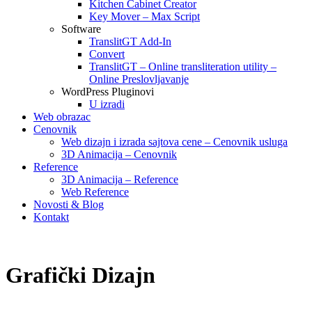
Kitchen Cabinet Creator
Key Mover – Max Script
Software
TranslitGT Add-In
Convert
TranslitGT – Online transliteration utility –
Online Preslovljavanje
WordPress Pluginovi
U izradi
Web obrazac
Cenovnik
Web dizajn i izrada sajtova cene – Cenovnik usluga
3D Animacija – Cenovnik
Reference
3D Animacija – Reference
Web Reference
Novosti & Blog
Kontakt
Grafički Dizajn