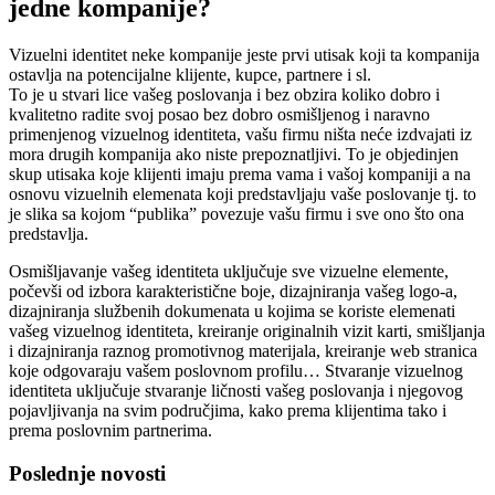
jedne kompanije?
Vizuelni identitet neke kompanije jeste prvi utisak koji ta kompanija
ostavlja na potencijalne klijente, kupce, partnere i sl.
To je u stvari lice vašeg poslovanja i bez obzira koliko dobro i
kvalitetno radite svoj posao bez dobro osmišljenog i naravno
primenjenog vizuelnog identiteta, vašu firmu ništa neće izdvajati iz
mora drugih kompanija ako niste prepoznatljivi. To je objedinjen
skup utisaka koje klijenti imaju prema vama i vašoj kompaniji a na
osnovu vizuelnih elemenata koji predstavljaju vaše poslovanje tj. to
je slika sa kojom “publika” povezuje vašu firmu i sve ono što ona
predstavlja.
Osmišljavanje vašeg identiteta uključuje sve vizuelne elemente,
počevši od izbora karakteristične boje, dizajniranja vašeg logo-a,
dizajniranja službenih dokumenata u kojima se koriste elemenati
vašeg vizuelnog identiteta, kreiranje originalnih vizit karti, smišljanja
i dizajniranja raznog promotivnog materijala, kreiranje web stranica
koje odgovaraju vašem poslovnom profilu… Stvaranje vizuelnog
identiteta uključuje stvaranje ličnosti vašeg poslovanja i njegovog
pojavljivanja na svim područjima, kako prema klijentima tako i
prema poslovnim partnerima.
Poslednje novosti