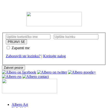
KORISNIČKI NALOG
Zapamti me
Zaboravili ste lozinku?
|
Kreirajte nalog
Zatvori prozor
Albero Art