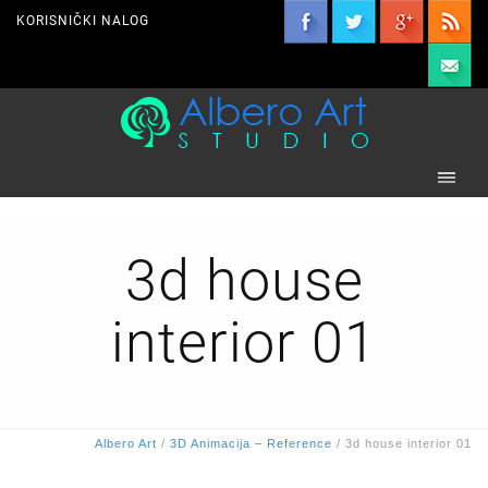
KORISNIČKI NALOG
3d house
interior 01
Albero Art
/
3D Animacija – Reference
/
3d house interior 01