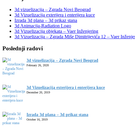
3d vizuelizacija – Zgrada Novi Beograd
3d Vizuelizacija exterijera i enterijera kuce
Izrada 3d plana – 3d prikaz stana
3d Animacija-Radiation Logo
3d Vizuelizacija objekata – Vaer Inženjering
3d Vizuelizacija – Zgrada Miše Dimitrijevića 12 – Vaer Inženje
Poslednji radovi
3d vizuelizacija – Zgrada Novi Beograd
February 26, 2020
3d Vizuelizacija exterijera i enterijera kuce
December 20, 2019
Izrada 3d plana – 3d prikaz stana
October 16, 2019