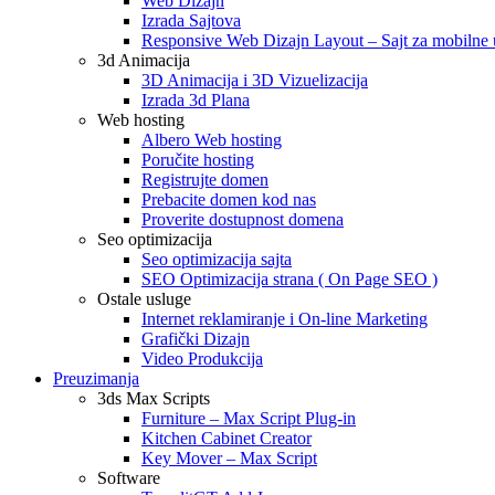
Web Dizajn
Izrada Sajtova
Responsive Web Dizajn Layout – Sajt za mobilne 
3d Animacija
3D Animacija i 3D Vizuelizacija
Izrada 3d Plana
Web hosting
Albero Web hosting
Poručite hosting
Registrujte domen
Prebacite domen kod nas
Proverite dostupnost domena
Seo optimizacija
Seo optimizacija sajta
SEO Optimizacija strana ( On Page SEO )
Ostale usluge
Internet reklamiranje i On-line Marketing
Grafički Dizajn
Video Produkcija
Preuzimanja
3ds Max Scripts
Furniture – Max Script Plug-in
Kitchen Cabinet Creator
Key Mover – Max Script
Software