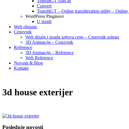
TranslitGT Add-In
Convert
TranslitGT – Online transliteration utility – Online
WordPress Pluginovi
U izradi
Web obrazac
Cenovnik
Web dizajn i izrada sajtova cene – Cenovnik usluga
3D Animacija – Cenovnik
Reference
3D Animacija – Reference
Web Reference
Novosti & Blog
Kontakt
3d house exterijer
Poslednje novosti