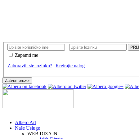
KORISNIČKI NALOG
Zapamti me
Zaboravili ste lozinku?
|
Kreirajte nalog
Zatvori prozor
Albero Art
Naše Usluge
WEB DIZAJN