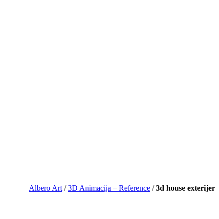
Albero Art
/
3D Animacija – Reference
/
3d house exterijer