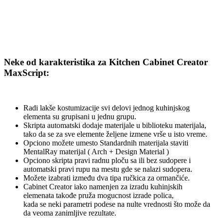
Neke od karakteristika za Kitchen Cabinet Creator
MaxScript:
Radi lakše kostumizacije svi delovi jednog kuhinjskog
elementa su grupisani u jednu grupu.
Skripta automatski dodaje materijale u biblioteku materijala,
tako da se za sve elemente željene izmene vrše u isto vreme.
Opciono možete umesto Standardnih materijala staviti
MentalRay materijal ( Arch + Design Material )
Opciono skripta pravi radnu ploču sa ili bez sudopere i
automatski pravi rupu na mestu gde se nalazi sudopera.
Možete izabrati između dva tipa ručkica za ormančiće.
Cabinet Creator iako namenjen za izradu kuhinjskih
elemenata takođe pruža mogucnost izrade polica,
kada se neki parametri podese na nulte vrednosti što može da
da veoma zanimljive rezultate.