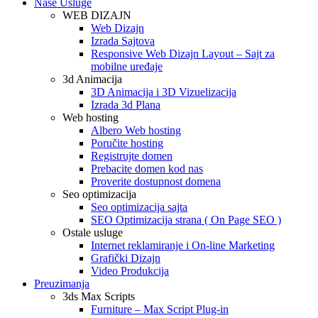
Naše Usluge
WEB DIZAJN
Web Dizajn
Izrada Sajtova
Responsive Web Dizajn Layout – Sajt za
mobilne uređaje
3d Animacija
3D Animacija i 3D Vizuelizacija
Izrada 3d Plana
Web hosting
Albero Web hosting
Poručite hosting
Registrujte domen
Prebacite domen kod nas
Proverite dostupnost domena
Seo optimizacija
Seo optimizacija sajta
SEO Optimizacija strana ( On Page SEO )
Ostale usluge
Internet reklamiranje i On-line Marketing
Grafički Dizajn
Video Produkcija
Preuzimanja
3ds Max Scripts
Furniture – Max Script Plug-in