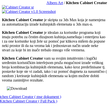
Albero Art
/
Kitchen Cabinet Creator
Kitchen Cabinet Creator
je skripta za 3ds Max koja je namenjena
za automatizaciju izrade kuhinjskih elemenata u 3ds max-u.
Kitchen Cabinet Creator
je idealan za korisnike programa koji
imaju potrebu za čestim dizajnom kuhinja,nameštaja i enterijera kao
i za one korisnike koji žele uz pomoć par klikova mišem da popune
neki prostor ili da na veoma lak i jednostavan način urade neke
stvari za koje bi im inače trebalo mnogo više vremena.
Kitchen Cabinet Creator
vam sa svojim intuitivnim i logički
uređenim korisničkim interfejsom pruža mogućnost izrade velikog
broja kombinacija kuhinjskih elemenata, kako kroz predefinisane tj.
postavke koje ste vi zadali, tako i uz pomoć dugmeta za nasumično (
random ) kreiranje kuhinjskih elemenata sa kojim možete dobiti
veoma zanimljive rezultate.
tchen Cabinet Creator ( mse dokument )
Kitchen Cabinet Creator ( Full Pack )