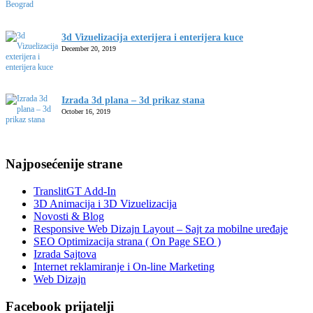
3d Vizuelizacija exterijera i enterijera kuce
December 20, 2019
Izrada 3d plana – 3d prikaz stana
October 16, 2019
Najposećenije strane
TranslitGT Add-In
3D Animacija i 3D Vizuelizacija
Novosti & Blog
Responsive Web Dizajn Layout – Sajt za mobilne uređaje
SEO Optimizacija strana ( On Page SEO )
Izrada Sajtova
Internet reklamiranje i On-line Marketing
Web Dizajn
Facebook prijatelji