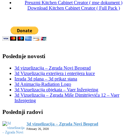
Preuzmi Kitchen Cabinet Creator ( mse dokument )
Download Kitchen Cabinet Creator ( Full Pack )
Poslednje novosti
3d vizuelizacija – Zgrada Novi Beograd
3d Vizuelizacija exterijera i enterijera kuce
Izrada 3d plana – 3d prikaz stana
3d Animacija-Radiation Logo
3d Vizuelizacija objekata – Vaer Inženjering
3d Vizuelizacija – Zgrada Miše Dimitrijevića 12 – Vaer
Inženjering
Poslednji radovi
3d vizuelizacija – Zgrada Novi Beograd
February 26, 2020