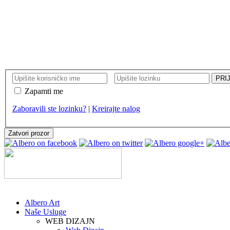
KORISNIČKI NALOG
Zapamti me
Zaboravili ste lozinku?
|
Kreirajte nalog
Zatvori prozor
Albero Art
Naše Usluge
WEB DIZAJN