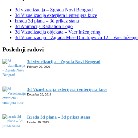
3d vizuelizacija – Zgrada Novi Beograd
3d Vizuelizacija exterijera i enterijera kuce
Izrada 3d plana – 3d prikaz stana
3d Animacija-Radiation Logo
3d Vizuelizacija objekata – Vaer Inženjering
3d Vizuelizacija – Zgrada Miše Dimitrijevića 12 – Vaer Inženje
Poslednji radovi
3d vizuelizacija – Zgrada Novi Beograd
February 26, 2020
3d Vizuelizacija exterijera i enterijera kuce
December 20, 2019
Izrada 3d plana – 3d prikaz stana
October 16, 2019