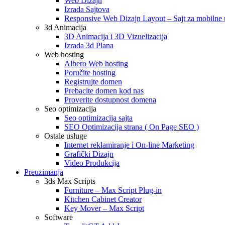
Web Dizajn
Izrada Sajtova
Responsive Web Dizajn Layout – Sajt za mobilne 
3d Animacija
3D Animacija i 3D Vizuelizacija
Izrada 3d Plana
Web hosting
Albero Web hosting
Poručite hosting
Registrujte domen
Prebacite domen kod nas
Proverite dostupnost domena
Seo optimizacija
Seo optimizacija sajta
SEO Optimizacija strana ( On Page SEO )
Ostale usluge
Internet reklamiranje i On-line Marketing
Grafički Dizajn
Video Produkcija
Preuzimanja
3ds Max Scripts
Furniture – Max Script Plug-in
Kitchen Cabinet Creator
Key Mover – Max Script
Software