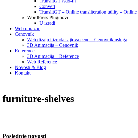
TranslitGT Add-In
Convert
TranslitGT – Online transliteration utility – Online
WordPress Pluginovi
U izradi
Web obrazac
Cenovnik
Web dizajn i izrada sajtova cene – Cenovnik usluga
3D Animacija – Cenovnik
Reference
3D Animacija – Reference
Web Reference
Novosti & Blog
Kontakt
furniture-shelves
Poslednje novosti