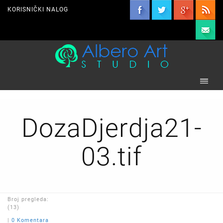
KORISNIČKI NALOG
DozaDjerdja21-
03.tif
Broj pregleda:
(13)
|
0 Komentara