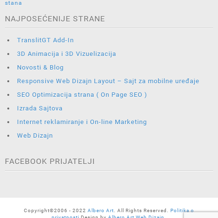
NAJPOSEĆENIJE STRANE
TranslitGT Add-In
3D Animacija i 3D Vizuelizacija
Novosti & Blog
Responsive Web Dizajn Layout – Sajt za mobilne uređaje
SEO Optimizacija strana ( On Page SEO )
Izrada Sajtova
Internet reklamiranje i On-line Marketing
Web Dizajn
FACEBOOK PRIJATELJI
Copyright©2006 - 2022
Albero Art
. All Rights Reserved.
Politika o
privatnosti
Design by
Albero Art Web Dizajn.