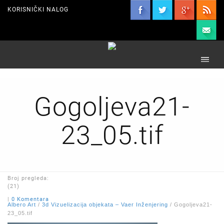
KORISNIČKI NALOG
Gogoljeva21-
23_05.tif
Broj pregleda:
(21)
|
0 Komentara
Albero Art
/
3d Vizuelizacija objekata – Vaer Inženjering
/
Gogoljeva21-
23_05.tif