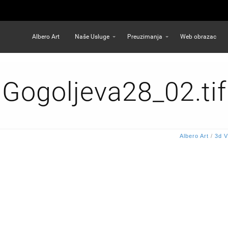
Albero Art
Naše Usluge
Preuzimanja
Web obrazac
Gogoljeva28_02.tif
Albero Art
/
3d V