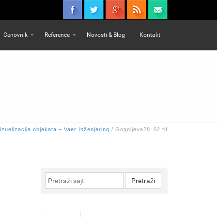
Cenovnik
Reference
Novosti & Blog
Kontakt
izuelizacija objekata – Vaer Inženjering
/
Gogoljeva28_02.tif