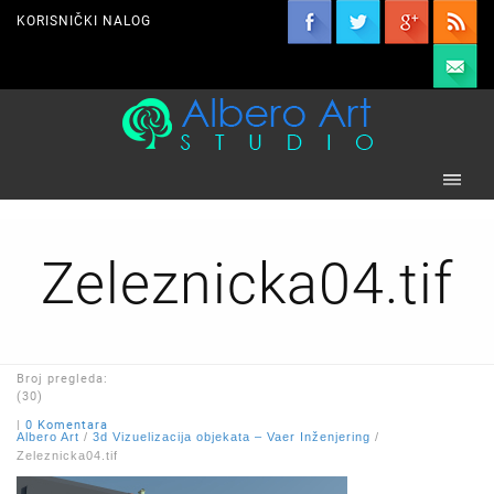
KORISNIČKI NALOG
Zeleznicka04.tif
Broj pregleda:
(30)
|
0 Komentara
Albero Art
/
3d Vizuelizacija objekata – Vaer Inženjering
/
Zeleznicka04.tif