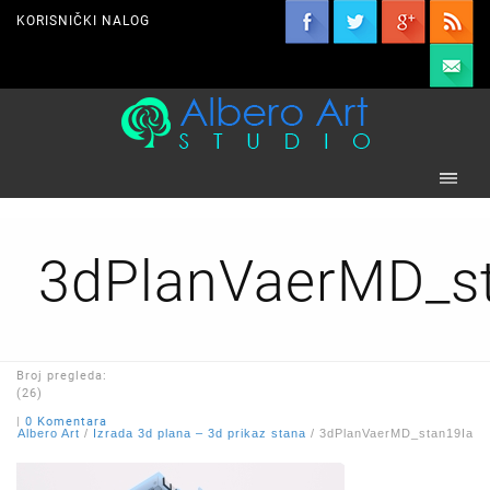
KORISNIČKI NALOG
3dPlanVaerMD_s
Broj pregleda:
(26)
|
0 Komentara
Albero Art
/
Izrada 3d plana – 3d prikaz stana
/
3dPlanVaerMD_stan19Ia