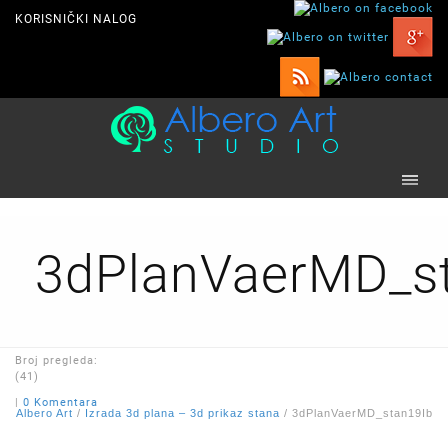
KORISNIČKI NALOG
3dPlanVaerMD_s
Broj pregleda:
(41)
|
0 Komentara
Albero Art
/
Izrada 3d plana – 3d prikaz stana
/
3dPlanVaerMD_stan19Ib